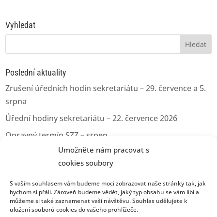
Vyhledat
Vyhledávání
Poslední aktuality
Zrušení úředních hodin sekretariátu – 29. července a 5.
srpna
Úřední hodiny sekretariátu – 22. července 2026
Opravný termín SZZ – srpen
Umožněte nám pracovat s
Opravný termín pro odevzdání kvalifikačních prací
cookies soubory
Úřední hodiny sekretariátu – 11.06.2026
S vaším souhlasem vám budeme moci zobrazovat naše stránky tak, jak
bychom si přáli. Zároveň budeme vědět, jaký typ obsahu se vám líbí a
můžeme si také zaznamenat vaší návštěvu. Souhlas udělujete k
uložení souborů cookies do vašeho prohlížeče.