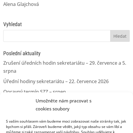
Alena Glajchová
Vyhledat
Vyhledávání
Poslední aktuality
Zrušení úředních hodin sekretariátu – 29. července a 5.
srpna
Úřední hodiny sekretariátu – 22. července 2026
Opravný termín SZZ – srpen
Umožněte nám pracovat s
Opravný termín pro odevzdání kvalifikačních prací
cookies soubory
Úřední hodiny sekretariátu – 11.06.2026
S vaším souhlasem vám budeme moci zobrazovat naše stránky tak, jak
bychom si přáli. Zároveň budeme vědět, jaký typ obsahu se vám líbí a
můžeme si také zaznamenat vaší návštěvu. Souhlas udělujete k