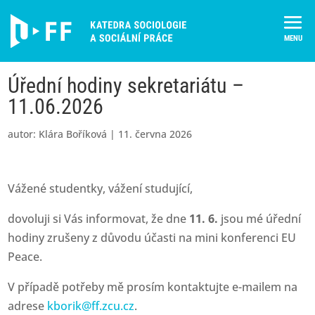
Skip
to
content
Úřední hodiny sekretariátu –
11.06.2026
autor:
Klára Boříková
|
11. června 2026
Vážené studentky, vážení studující,
dovoluji si Vás informovat, že dne
11. 6.
jsou mé úřední
hodiny zrušeny z důvodu účasti na mini konferenci EU
Peace.
V případě potřeby mě prosím kontaktujte e-mailem na
adrese
kborik@ff.zcu.cz
.