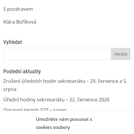
S pozdravem
Klára Boříková
Vyhledat
Vyhledávání
Poslední aktuality
Zrušení úředních hodin sekretariátu – 29. července a 5.
srpna
Úřední hodiny sekretariátu – 22. července 2026
Opravný termín SZZ – srpen
Umožněte nám pracovat s
Opravný termín pro odevzdání kvalifikačních prací
cookies soubory
Úřední hodiny sekretariátu – 11.06.2026