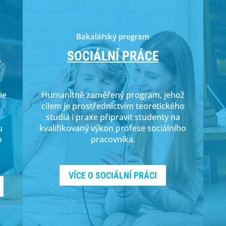
Bakalářský program
A
SOCIÁLNÍ PRÁCE
ie
Humanitně zaměřený program, jehož
cílem je prostřednictvím teoretického
studia i praxe připravit studenty na
u
kvalifikovaný výkon profese sociálního
o
pracovníka.
VÍCE O SOCIÁLNÍ PRÁCI