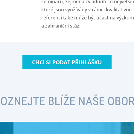
seminářů, zejména zvládnutí co největš
které jsou využívány v rámci kvalitativní 
referencí také může být účast na výzku
a zahraniční stáž.
CHCI SI PODAT PŘIHLÁŠKU
OZNEJTE BLÍŽE NAŠE OBO