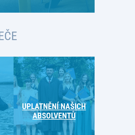
EČE
UPLATNĚNÍ NAŠICH
ABSOLVENTŮ