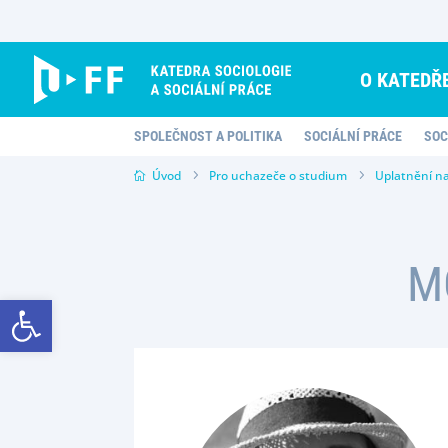
Skip
to
content
O KATEDŘ
SPOLEČNOST A POLITIKA
SOCIÁLNÍ PRÁCE
SOC
Úvod
Pro uchazeče o studium
Uplatnění n
M
Open toolbar