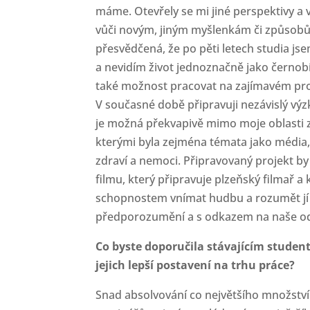
máme. Otevřely se mi jiné perspektivy a v
vůči novým, jiným myšlenkám či způsobů
přesvědčená, že po pěti letech studia j
a nevidím život jednoznačně jako černobí
také možnost pracovat na zajímavém pro
V současné době připravuji nezávislý výz
je možná překvapivě mimo moje oblasti 
kterými byla zejména témata jako média, 
zdraví a nemoci. Připravovaný projekt b
filmu, který připravuje plzeňský filmař a
schopnostem vnímat hudbu a rozumět jí 
předporozumění a s odkazem na naše o
Co byste doporu
čila stávajícím stude
jejich lepší postavení na trhu práce?
Snad absolvování co největšího množstv