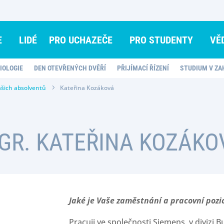
E
LIDÉ
PRO UCHAZEČE
PRO STUDENTY
VĚ
IOLOGIE
DEN OTEVŘENÝCH DVĚŘÍ
PŘIJÍMACÍ ŘÍZENÍ
STUDIUM V ZA
ašich absolventů
Kateřina Kozáková
GR. KATEŘINA KOZÁKO
Jaké je Vaše zaměstnání a pracovní
pozi
Pracuji ve společnosti Siemens, v divizi B