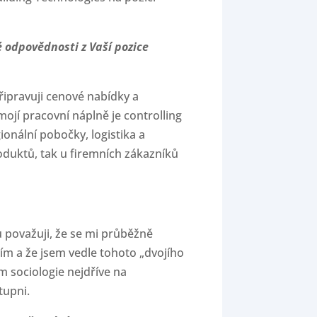
é odpovědnosti z Vaší pozice
řipravuji cenové nabídky a
ojí pracovní náplně je controlling
ionální pobočky, logistika a
roduktů, tak u firemních zákazníků
 považuji, že se mi průběžně
tvím a že jsem vedle tohoto „dvojího
m sociologie nejdříve na
tupni.