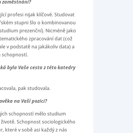
ém zaměstnání?
ící profesi nijak klíčové. Studovat
lářském stupni šlo o kombinovanou
 studium prezenční). Nicméně jako
stematického zpracování dat (což
ale v podstatě na jakákoliv data) a
h schopností.
aká byla Vaše cesta z této katedry
racovala, pak studovala.
ověka na Vaší pozici?
kých schopností mělo studium
životě. Schopnost sociologického
, které v sobě asi každý z nás