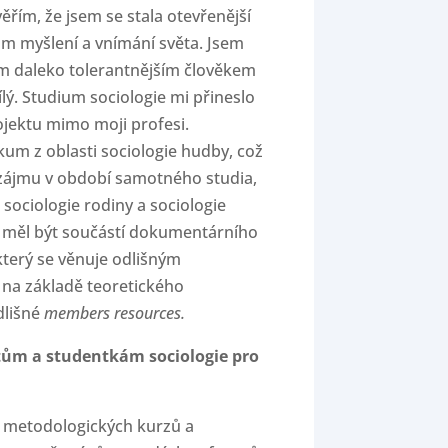
ěřím, že jsem se stala otevřenější
m myšlení a vnímání světa. Jsem
sem daleko tolerantnějším člověkem
lý. Studium sociologie mi přineslo
jektu mimo moji profesi.
kum z oblasti sociologie hudby, což
zájmu v období samotného studia,
sociologie rodiny a sociologie
y měl být součástí dokumentárního
 který se věnuje odlišným
na základě teoretického
dlišné
members resources.
ntům a studentkám sociologie pro
í metodologických kurzů a