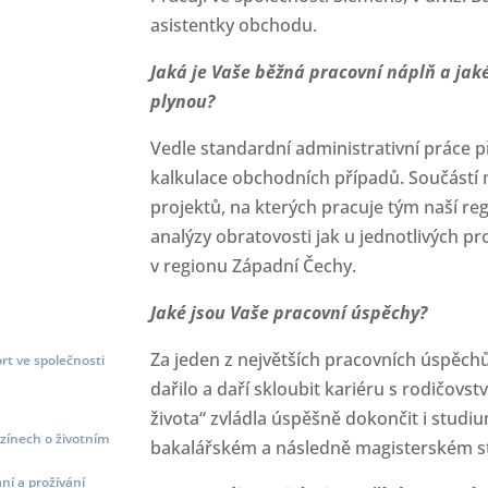
asistentky obchodu.
Jaká je Vaše běžná pracovní náplň a jak
plynou?
Vedle standardní administrativní práce p
kalkulace obchodních případů. Součástí m
projektů, na kterých pracuje tým naší reg
analýzy obratovosti jak u jednotlivých p
v regionu Západní Čechy.
Jaké jsou Vaše pracovní úspěchy?
Za jeden z největších pracovních úspěchů
t ve společnosti
dařilo a daří skloubit kariéru s rodičovs
života“ zvládla úspěšně dokončit i studiu
zínech o životním
bakalářském a následně magisterském s
ní a prožívání