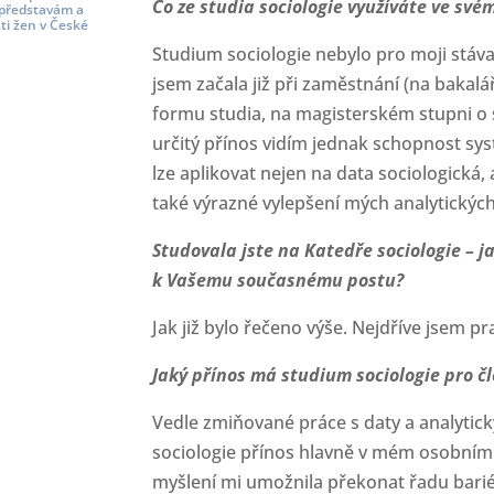
Co ze studia sociologie využíváte ve sv
 představám a
ti žen v České
Studium sociologie nebylo pro moji stávaj
jsem začala již při zaměstnání (na baka
formu studia, na magisterském stupni o
určitý přínos vidím jednak schopnost sy
lze aplikovat nejen na data sociologická, 
také výrazné vylepšení mých analytickýc
Studovala jste na Katedř
e sociologie
– j
k Vašemu současnému postu?
Jak již bylo řečeno výše. Nejdříve jsem p
Jaký pří
nos m
á studium sociologie pro čl
Vedle zmiňované práce s daty a analytic
sociologie přínos hlavně v mém osobním 
myšlení mi umožnila překonat řadu bariér