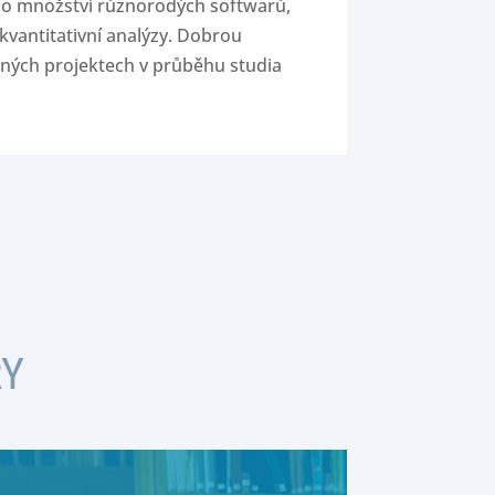
ího množství různorodých softwarů,
i kvantitativní analýzy. Dobrou
mných projektech v průběhu studia
RY