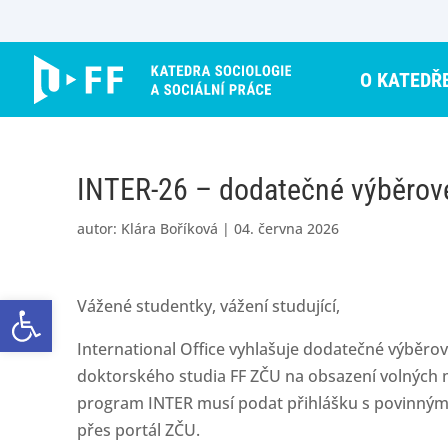
Skip
to
content
O KATEDŘ
INTER-26 – dodatečné výběrové
autor:
Klára Boříková
|
04. června 2026
Open toolbar
Vážené studentky, vážení studující,
International Office vyhlašuje dodatečné výběro
doktorského studia FF ZČU na obsazení volných 
program INTER musí podat přihlášku s povinnými
přes portál ZČU.