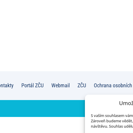
ntakty
Portál ZČU
Webmail
ZČU
Ochrana osobních
Umož
S vaším souhlasem vám 
Zároveň budeme vědět, 
návštěvu. Souhlas udělu