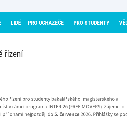
E
LIDÉ
PRO UCHAZEČE
PRO STUDENTY
VĚ
 řízení
vého řízení pro studenty bakalářského, magisterského a
míst v rámci programu INTER-26 (FREE MOVERS). Zájemci o
 přílohami nejpozději do
5. července
2026. Přihlášky se pod