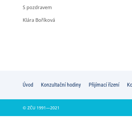
S pozdravem
Klára Boříková
Úvod
Konzultační hodiny
Přijímací řízení
Ko
© ZČU 1991—2021