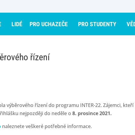
E
LIDÉ
PRO UCHAZEČE
PRO STUDENTY
VĚ
běrového řízení
ola výběrového řízení do programu INTER-22. Zájemci, kteř
řihlášku nejpozději do neděle o
8. prosince 2021.
o
naleznete veškeré potřebné informace.