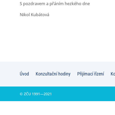
S pozdravem a přáním hezkého dne
Nikol Kubátová
Úvod
Konzultační hodiny
Přijímací řízení
Ko
© ZČU 1991—2021