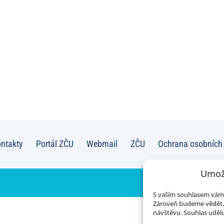
ntakty
Portál ZČU
Webmail
ZČU
Ochrana osobních
Umož
S vaším souhlasem vám 
Zároveň budeme vědět, 
návštěvu. Souhlas udělu