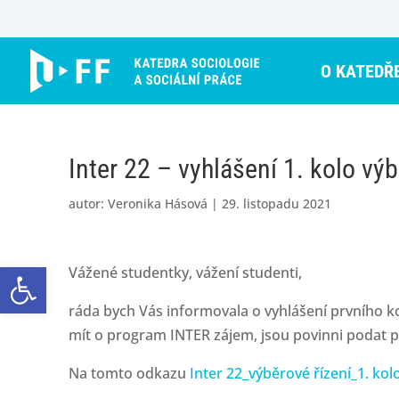
Skip
to
content
O KATEDŘ
Inter 22 – vyhlášení 1. kolo vý
autor:
Veronika Hásová
|
29. listopadu 2021
Open toolbar
Vážené studentky, vážení studenti,
ráda bych Vás informovala o vyhlášení prvního k
mít o program INTER zájem, jsou povinni podat p
Na tomto odkazu
Inter 22_výběrové řízení_1. kol