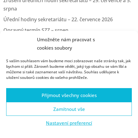
Zrušení úředních hodin sekretariátu – 29. července a 5.
srpna
Úřední hodiny sekretariátu – 22. července 2026
Opravný termín SZZ – srpen
Umožněte nám pracovat s
Opravný termín pro odevzdání kvalifikačních prací
cookies soubory
Úřední hodiny sekretariátu – 11.06.2026
S vaším souhlasem vám budeme moci zobrazovat naše stránky tak, jak
bychom si přáli. Zároveň budeme vědět, jaký typ obsahu se vám líbí a
můžeme si také zaznamenat vaší návštěvu. Souhlas udělujete k
uložení souborů cookies do vašeho prohlížeče.
Úvod
Konzultační hodiny
Přijímací řízení
Přijmout všechny cookies
Kontakty
Portál ZČU
Webmail
ZČU
Ochrana osobních údajů
Zásady cookies (EU)
Zamítnout vše
Nastavení preferencí