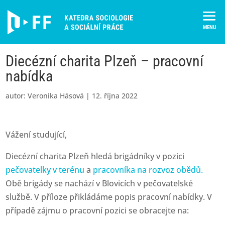
Skip
to
content
Diecézní charita Plzeň – pracovní
nabídka
autor:
Veronika Hásová
|
12. října 2022
Vážení studující,
Diecézní charita Plzeň hledá brigádníky v pozici
pečovatelky v terénu
a
pracovníka na rozvoz obědů.
Obě brigády se nachází v Blovicích v pečovatelské
službě. V příloze přikládáme popis pracovní nabídky. V
případě zájmu o pracovní pozici se obracejte na: