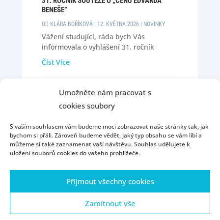
31. ROČNÍK SOUTĚŽE O „CENU EDVARDA
BENEŠE”
OD
KLÁRA BOŘÍKOVÁ
|
12. KVĚTNA 2026
|
NOVINKY
Vážení studující, ráda bych Vás
informovala o vyhlášení 31. ročník
soutěže o „Cenu Edvarda Beneše". Tato
Číst Více
soutěž je určena pro studenty vysokých
škol, kteří mají zpracované některé z
témat oboru Historie 20. století nebo
Umožněte nám pracovat s
« Starší příspěvky
oboru Sociologie. Ceny jsou spojeny s
cookies soubory
finanční odměnou. Studenti mohou své...
S vaším souhlasem vám budeme moci zobrazovat naše stránky tak, jak
bychom si přáli. Zároveň budeme vědět, jaký typ obsahu se vám líbí a
můžeme si také zaznamenat vaší návštěvu. Souhlas udělujete k
uložení souborů cookies do vašeho prohlížeče.
Úvod
Konzultační hodiny
Přijímací řízení
Přijmout všechny cookies
Kontakty
Portál ZČU
Webmail
ZČU
Ochrana osobních údajů
Zásady cookies (EU)
Zamítnout vše