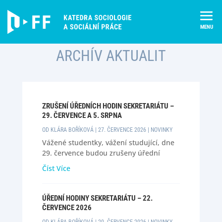
Skip
Úvod
Aktuality
to
content
ARCHÍV AKTUALIT
ZRUŠENÍ ÚŘEDNÍCH HODIN SEKRETARIÁTU –
29. ČERVENCE A 5. SRPNA
OD
KLÁRA BOŘÍKOVÁ
|
27. ČERVENCE 2026
|
NOVINKY
Vážené studentky, vážení studující, dne
29. července budou zrušeny úřední
hodiny sekretariátu z důvodu návštěvy
Číst Více
lékaře. Dne 5. srpna budou mé úřední
hodiny taktéž zrušeny, a to z důvodu
dovolené. V mé nepřítomnosti je možné
ÚŘEDNÍ HODINY SEKRETARIÁTU – 22.
dokumenty k podepsání a vyřízení vhodit
ČERVENCE 2026
do schránky v 5. patře s mým...