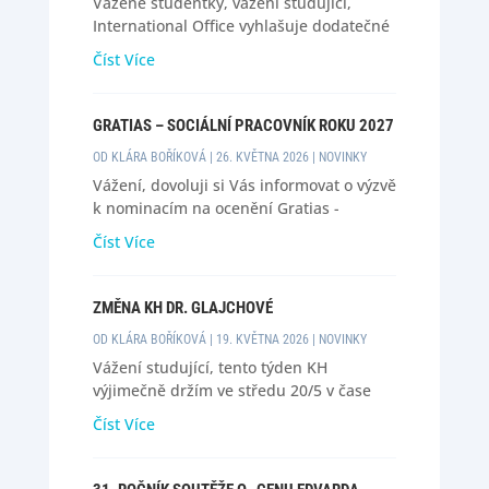
Vážené studentky, vážení studující,
International Office vyhlašuje dodatečné
výběrového řízení pro studenty
Číst Více
bakalářského, magisterského a
doktorského studia FF ZČU na obsazení
volných míst v rámci programu INTER-26
GRATIAS – SOCIÁLNÍ PRACOVNÍK ROKU 2027
(FREE MOVERS). Zájemci o program
OD
KLÁRA BOŘÍKOVÁ
|
26. KVĚTNA 2026
|
NOVINKY
INTER musí podat přihlášku s povinnými
Vážení, dovoluji si Vás informovat o výzvě
přílohami...
k nominacím na ocenění Gratias -
Sociální pracovník roku 2027. viz níže:
Číst Více
Ocenění je udělováno ve všech
oblastech, ve kterých působí sociální
pracovnice a sociální pracovníci.
ZMĚNA KH DR. GLAJCHOVÉ
Kategorie ocenění jsou: 1. Sociální
OD
KLÁRA BOŘÍKOVÁ
|
19. KVĚTNA 2026
|
NOVINKY
pracovníci/pracovnice ve veřejné správě
Vážení studující, tento týden KH
2....
výjimečně držím ve středu 20/5 v čase
15:45-16:45. V nadcházející týdny (od
Číst Více
25/5) již vždy po domluvě emailem. Proto
mě v případě potřeby konzultace
neváhejte kontaktovat. Děkuji. Glajchová