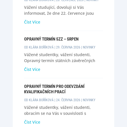
OD
KLÁRA BOŘÍKOVÁ
|
20. ČERVENCE 2026
|
NOVINKY
Vážení studující, dovoluji si Vás
informovat, že dne 22. července jsou
úřední hodiny sekretariátu zrušeny z
Číst Více
důvodu čerpání dovolené. V případě
potřeby mě prosím kontaktujte e-mailem
na adrese kborik@ff.zcu.cz. S pozdravem
OPRAVNÝ TERMÍN SZZ – SRPEN
Klára Boříková
OD
KLÁRA BOŘÍKOVÁ
|
29. ČERVNA 2026
|
NOVINKY
Vážené studentky, vážení studenti,
Opravný termín státních závěrečných
zkoušek je stanoven na 31. srpna
Číst Více
2026. Podrobnější rozvrh bude zasílán ke
konci srpna. Informaci prosím berte na
vědomí, otázky zůstávají beze změny. S
OPRAVNÝ TERMÍN PRO ODEVZDÁNÍ
pozdravem, Klára Boříková
KVALIFIKAČNÍCH PRACÍ
OD
KLÁRA BOŘÍKOVÁ
|
24. ČERVNA 2026
|
NOVINKY
Vážené studentky, vážení studenti,
obracím se na Vás v souvislosti s
kvalifikačními pracemi. Ti z Vás, kteří na
Číst Více
jaře přistoupili ke státní závěrečné