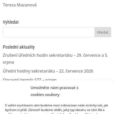
Tereza Mazanová
Vyhledat
Vyhledávání
Poslední aktuality
Zrušení úředních hodin sekretariátu – 29. července a 5.
srpna
Úřední hodiny sekretariátu – 22. července 2026
Opravný termín SZZ – srpen
Umožněte nám pracovat s
Opravný termín pro odevzdání kvalifikačních prací
cookies soubory
Úřední hodiny sekretariátu – 11.06.2026
S vaším souhlasem vám budeme moci zobrazovat naše stránky tak, jak
bychom si přáli. Zároveň budeme vědět, jaký typ obsahu se vám líbí a