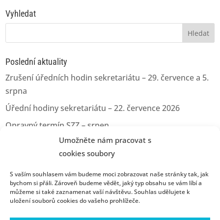
Vyhledat
Vyhledávání
Poslední aktuality
Zrušení úředních hodin sekretariátu – 29. července a 5.
srpna
Úřední hodiny sekretariátu – 22. července 2026
Opravný termín SZZ – srpen
Umožněte nám pracovat s
Opravný termín pro odevzdání kvalifikačních prací
cookies soubory
Úřední hodiny sekretariátu – 11.06.2026
S vaším souhlasem vám budeme moci zobrazovat naše stránky tak, jak
bychom si přáli. Zároveň budeme vědět, jaký typ obsahu se vám líbí a
můžeme si také zaznamenat vaší návštěvu. Souhlas udělujete k
uložení souborů cookies do vašeho prohlížeče.
Úvod
Konzultační hodiny
Přijímací řízení