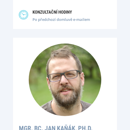
KONZULTAČNÍ HODINY
Po předchozí domluvě e-mailem
MGR. BC. JAN KAŇÁK, PH.D.