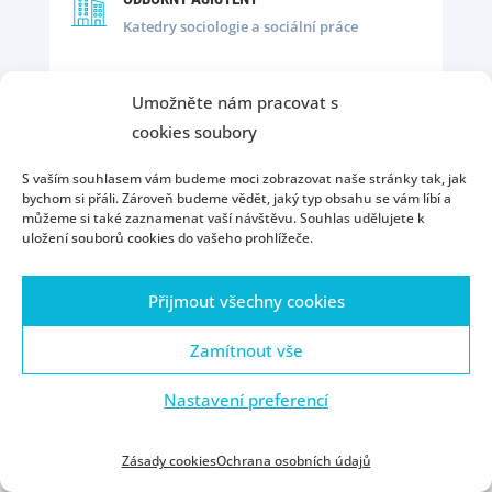
Katedry sociologie a sociální práce
E-MAIL:
Umožněte nám pracovat s
rezack@ff.zcu.cz
cookies soubory
KONZULTAČNÍ HODINY
S vaším souhlasem vám budeme moci zobrazovat naše stránky tak, jak
Po předchozí domluvě e-mailem
/
SP 509
bychom si přáli. Zároveň budeme vědět, jaký typ obsahu se vám líbí a
můžeme si také zaznamenat vaší návštěvu. Souhlas udělujete k
uložení souborů cookies do vašeho prohlížeče.
Přijmout všechny cookies
Zamítnout vše
Nastavení preferencí
Zásady cookies
Ochrana osobních údajů