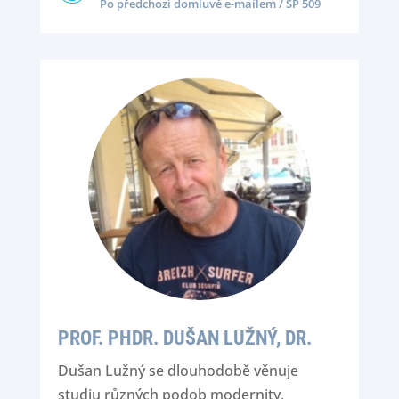
Po předchozí domluvě e-mailem / SP 509
PROF. PHDR. DUŠAN LUŽNÝ, DR.
Dušan Lužný se dlouhodobě věnuje
studiu různých podob modernity,