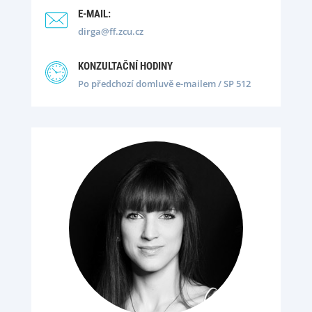
E-MAIL:
dirga@ff.zcu.cz
KONZULTAČNÍ HODINY
Po předchozí domluvě e-mailem
/
SP 512